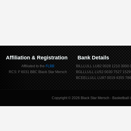
Affiliation & Registration
Bank Details
Affiliated to the
FLBB
BILLLULL LU82 0028 1210 3000 
RCS: F 6031 BBC Black Star Mersch
BGLLLULL LU52 0030 7527 1529
BCEELLULL LU87 0019 4355 786
Copyright © 2026
Black Star Mersch
- Basketball 