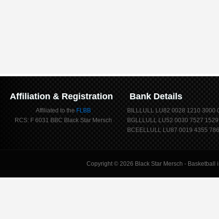
Affiliation & Registration
Bank Details
Affiliated to the
FLBB
BILLLULL LU82 0028 1210 3000 
RCS: F 6031 BBC Black Star Mersch
BGLLLULL LU52 0030 7527 1529
BCEELLULL LU87 0019 4355 786
Copyright © 2026
Black Star Mersch
- Basketball 